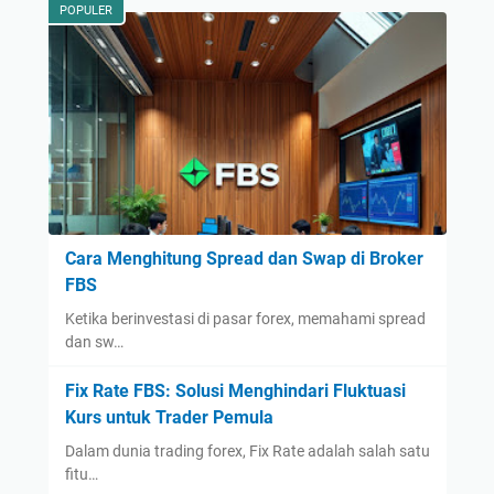
POPULER
Cara Menghitung Spread dan Swap di Broker
FBS
Ketika berinvestasi di pasar forex, memahami spread
dan sw…
Fix Rate FBS: Solusi Menghindari Fluktuasi
Kurs untuk Trader Pemula
Dalam dunia trading forex, Fix Rate adalah salah satu
fitu…