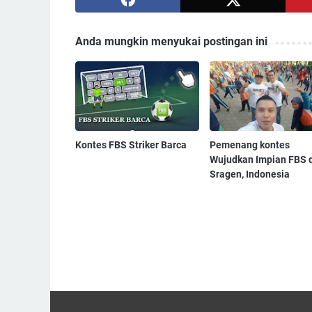
Anda mungkin menyukai postingan ini
Kontes FBS Striker Barca
Pemenang kontes
Wujudkan Impian FBS d
Sragen, Indonesia