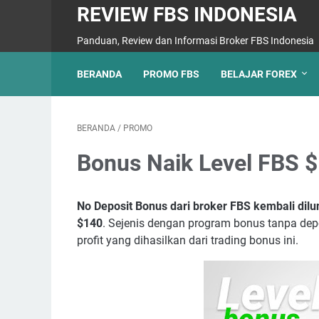
REVIEW FBS INDONESIA
Panduan, Review dan Informasi Broker FBS Indonesia
BERANDA
PROMO FBS
BELAJAR FOREX
BERANDA
/
PROMO
Bonus Naik Level FBS 
No Deposit Bonus dari broker FBS kembali di
$140
. Sejenis dengan program bonus tanpa dep
profit yang dihasilkan dari trading bonus ini.