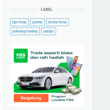
LABEL
tips forex
promo
broker forex
psikologi trading
penipu